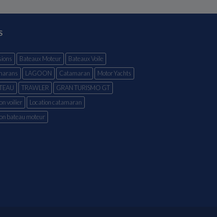
S
ions
Bateaux Moteur
Bateaux Voile
marans
LAGOON
Catamaran
Motor Yachts
TEAU
TRAWLER
GRAN TURISMO GT
on voilier
Location catamaran
ion bateau moteur