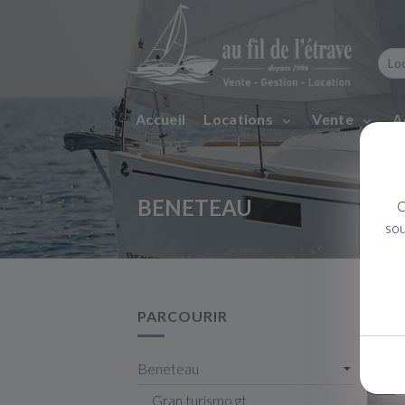
Accueil
Locations
Vente
A
BENETEAU
C
sou
PARCOURIR
Beneteau
Gran turismo gt