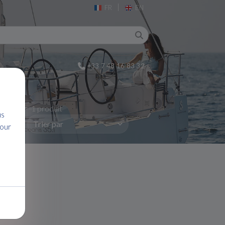
|
FR
EN
+33 7 48 16 83 32
1 produit
us
pour