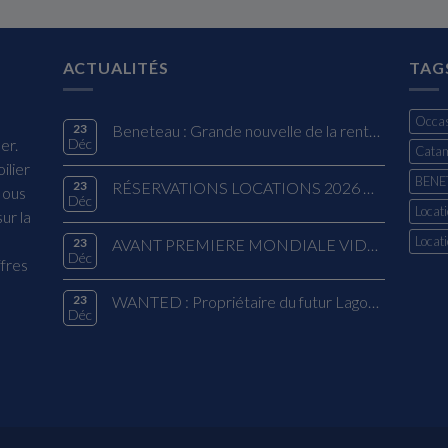
ACTUALITÉS
TAG
Occas
23
Beneteau : Grande nouvelle de la rentrée !
er.
Déc
Cata
ilier
BENE
23
RÉSERVATIONS LOCATIONS 2026 OFFRE EXCLUSIVE
Nous
Déc
Locati
ur la
Locat
23
AVANT PREMIERE MONDIALE VIDEO - EIGHTY 2 LAGOON
Déc
ffres
23
WANTED : Propriétaire du futur Lagoon 38 – Modèle 2026
Déc