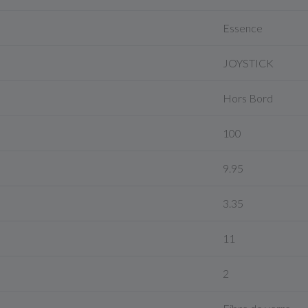
Essence
JOYSTICK
Hors Bord
100
9.95
3.35
11
2