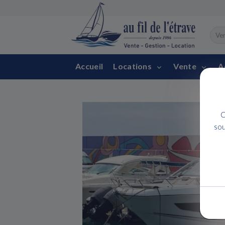
Accueil
Locations
Vente
A
C
sou