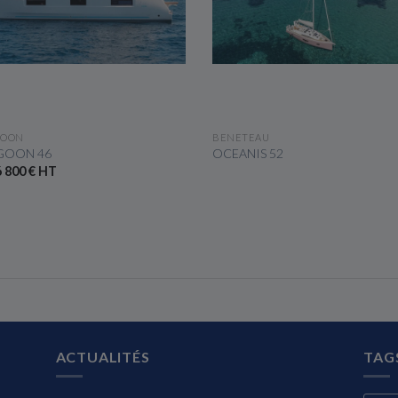
VOIR LE BATEAU
VOIR LE BATEAU
GOON
BENETEAU
GOON 46
OCEANIS 52
 800 € HT
ACTUALITÉS
TAG