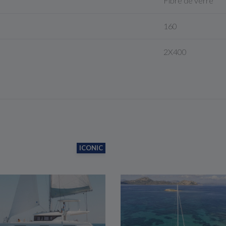
Fibre de verre
160
2X400
ICONIC