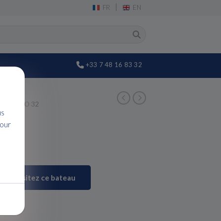
|
FR
EN
+33 7 48 16 83 32
TURISMO 32
us
pour
32
Visitez ce bateau