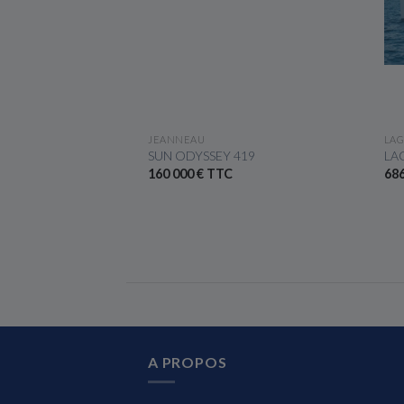
 LE BATEAU
VOIR LE BATEAU
JEANNEAU
LA
SUN ODYSSEY 419
LA
160 000 € TTC
686
A PROPOS