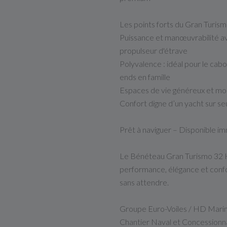
Les points forts du Gran Turis
Puissance et manœuvrabilité a
propulseur d'étrave
Polyvalence : idéal pour le cabo
ends en famille
Espaces de vie généreux et modu
Confort digne d’un yacht sur s
Prêt à naviguer – Disponible 
Le Bénéteau Gran Turismo 32 H
performance, élégance et confo
sans attendre.
Groupe Euro-Voiles / HD Mari
Chantier Naval et Concessionn