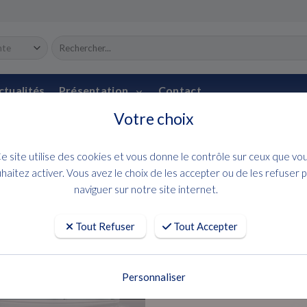
ctualités
Présentation
Contact
Votre choix
ACCUEIL
OCCASIONS
GRAN 
e site utilise des cookies et vous donne le contrôle sur ceux que vo
BENETEAU
haitez activer. Vous avez le choix de les accepter ou de les refuser 
naviguer sur notre site internet.
GRAN TURISMO 
Tout Refuser
Tout Accepter
Demandez une offre
Personnaliser
Année : 2023