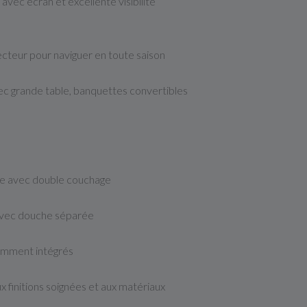
vec écran et excellente visibilité
ecteur pour naviguer en toute saison
c grande table, banquettes convertibles
le avec double couchage
 avec douche séparée
emment intégrés
 finitions soignées et aux matériaux