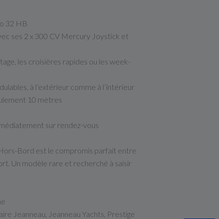
mo 32 HB
vec ses 2 x 300 CV Mercury Joystick et
tage, les croisières rapides ou les week-
lables, à l’extérieur comme à l’intérieur
eulement 10 mètres
immédiatement sur rendez-vous
ors-Bord est le compromis parfait entre
rt. Un modèle rare et recherché à saisir
ne
aire Jeanneau, Jeanneau Yachts, Prestige