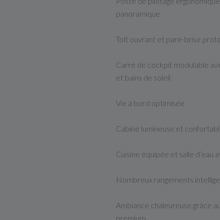
Poste de pilotage ergonomique a
panoramique
Toit ouvrant et pare-brise prot
Carré de cockpit modulable ave
et bains de soleil
Vie à bord optimisée
Cabine lumineuse et confortab
Cuisine équipée et salle d’eau
Nombreux rangements intellig
Ambiance chaleureuse grâce aux
premium