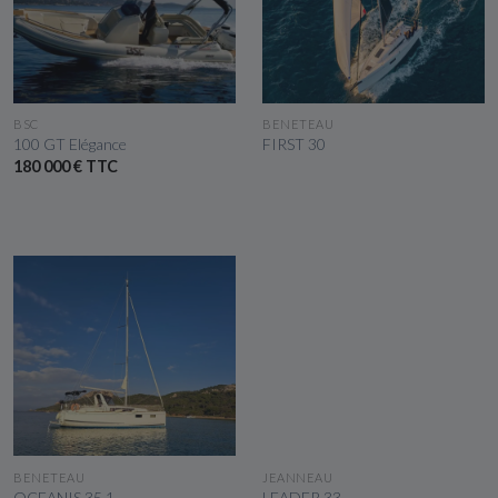
VOIR LE BATEAU
VOIR LE BATEAU
BSC
BENETEAU
100 GT Elégance
FIRST 30
180 000 € TTC
VOIR LE BATEAU
VOIR LE BATEAU
BENETEAU
JEANNEAU
OCEANIS 35.1
LEADER 33