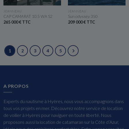
VOIR LE BATEAU
VOIR LE BATEAU
JEANNEAU
JEANNEAU
CAP CAMARAT 10.5 WA S2
Sun odyssey 350
265 000 € TTC
209 000 € TTC
1
2
3
4
5
A PROPOS
Experts du nautisme à Hyères, nous vous accompagnons dans
tous vos projets en mer. Découvrez notre service de location
de voilier à Hyères pour naviguer en toute liberté. Nous
proposons aussi la location de catamaran sur la Côte d’Azur,
idéale pour des croisières confortables. Enfin, venez consulter