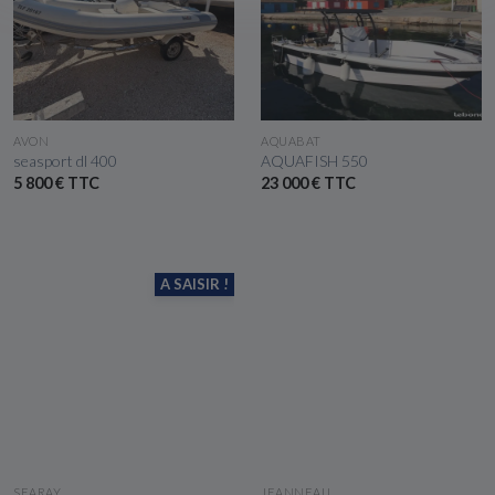
VOIR LE BATEAU
VOIR LE BATEAU
AVON
AQUABAT
seasport dl 400
AQUAFISH 550
5 800 € TTC
23 000 € TTC
A SAISIR !
VOIR LE BATEAU
VOIR LE BATEAU
SEARAY
JEANNEAU