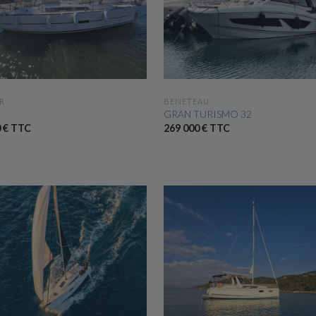
VOIR LE BATEAU
VOIR LE BATEAU
R
BENETEAU
GRAN TURISMO 32
0 € TTC
269 000 € TTC