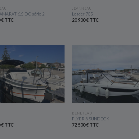
VOIR LE BATEAU
VOIR LE BATEAU
EAU
JEANNEAU
AMARAT 6.5 DC série 2
Leader 705
0 € TTC
20 900 € TTC
VOIR LE BATEAU
VOIR LE BATEAU
BENETEAU
FLYER 8 SUNDECK
0 € TTC
72 500 € TTC