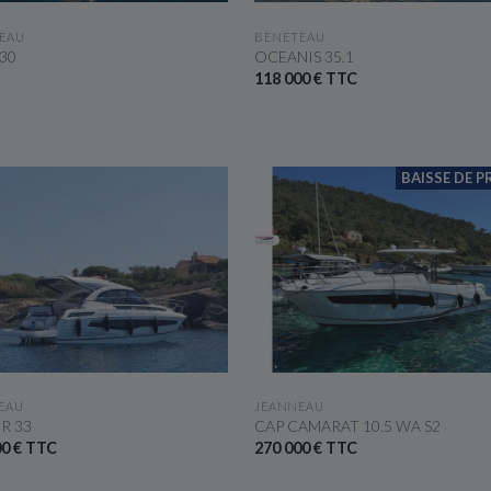
VOIR LE BATEAU
VOIR LE BATEAU
EAU
BENETEAU
 30
OCEANIS 35.1
118 000 € TTC
BAISSE DE PR
VOIR LE BATEAU
VOIR LE BATEAU
EAU
JEANNEAU
R 33
CAP CAMARAT 10.5 WA S2
00 € TTC
270 000 € TTC