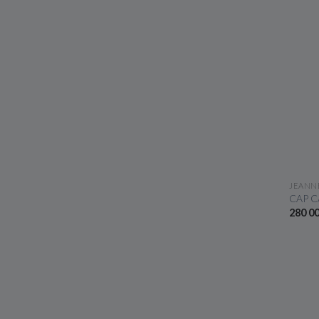
JEANN
CAP C
280 0