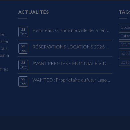
ACTUALITÉS
TAG
Occas
23
Beneteau : Grande nouvelle de la rentrée !
er.
Déc
Cata
ilier
BENE
23
RÉSERVATIONS LOCATIONS 2026 OFFRE EXCLUSIVE
Nous
Déc
Locati
ur la
Locat
23
AVANT PREMIERE MONDIALE VIDEO - EIGHTY 2 LAGOON
Déc
ffres
23
WANTED : Propriétaire du futur Lagoon 38 – Modèle 2026
Déc