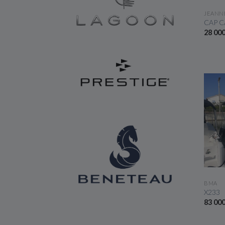
JEANN
CAP C
28 00
BMA
X233
83 00