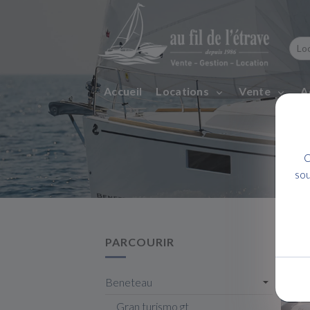
Accueil
Locations
Vente
A
C
sou
PARCOURIR
Beneteau
Gran turismo gt