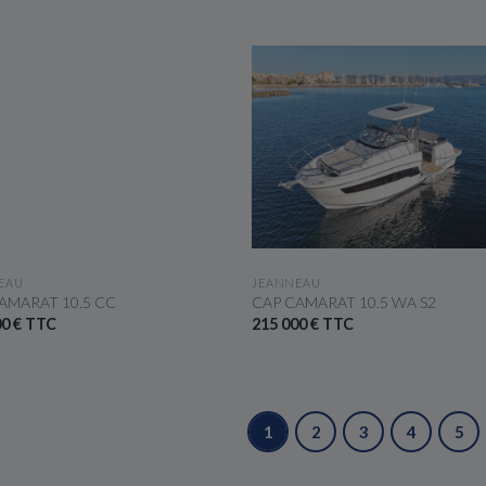
VOIR LE BATEAU
VOIR LE BATEAU
EAU
JEANNEAU
AMARAT 10.5 CC
CAP CAMARAT 10.5 WA S2
00 € TTC
215 000 € TTC
1
2
3
4
5