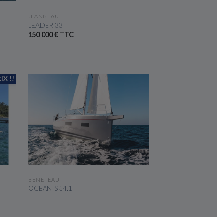
VOIR LE BATEAU
JEANNEAU
LEADER 33
150 000 € TTC
IX !!
VOIR LE BATEAU
BENETEAU
OCEANIS 34.1