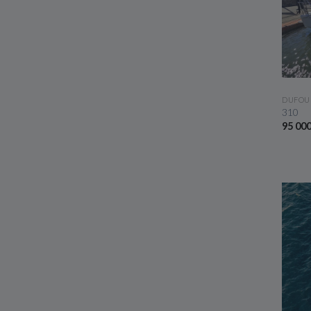
DUFOU
310
95 00