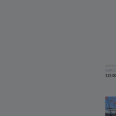
JEANN
CAP C
115 0