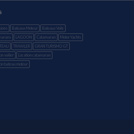
S
ions
Bateaux Moteur
Bateaux Voile
marans
LAGOON
Catamaran
Motor Yachts
TEAU
TRAWLER
GRAN TURISMO GT
on voilier
Location catamaran
ion bateau moteur