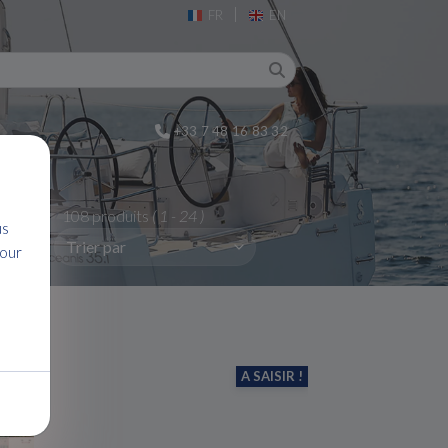
|
FR
EN
+33 7 48 16 83 32
108 produits
( 1 - 24 )
us
pour
A SAISIR !