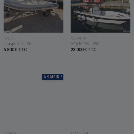
VOIR LE BATEAU
VOIR LE BATEAU
AVON
AQUABAT
seasport dl 400
AQUAFISH 550
5 800 € TTC
23 000 € TTC
A SAISIR !
VOIR LE BATEAU
VOIR LE BATEAU
SEARAY
JEANNEAU