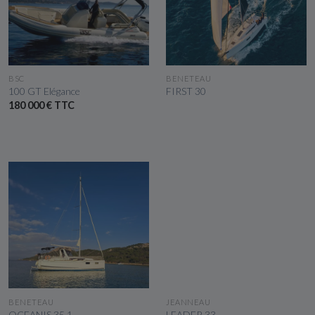
VOIR LE BATEAU
VOIR LE BATEAU
BSC
BENETEAU
100 GT Elégance
FIRST 30
180 000 € TTC
VOIR LE BATEAU
VOIR LE BATEAU
BENETEAU
JEANNEAU
OCEANIS 35.1
LEADER 33