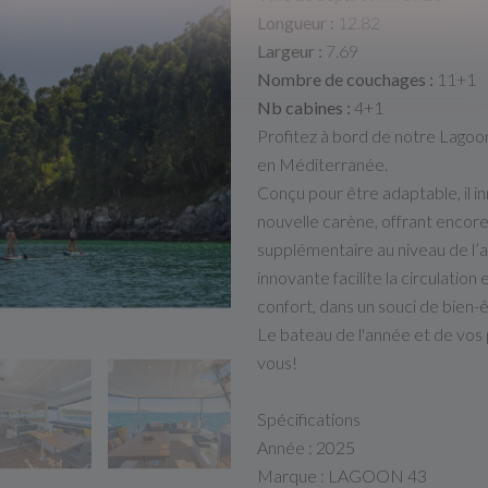
Longueur :
12.82
Largeur :
7.69
Nombre de couchages :
11+1
Nb cabines :
4+1
Profitez à bord de notre Lagoon 
en Méditerranée.
Conçu pour être adaptable, il in
nouvelle carène, offrant encore
supplémentaire au niveau de l’a
innovante facilite la circulation 
confort, dans un souci de bien-ê
Le bateau de l'année et de vos 
vous!
Spécifications
Année : 2025
Marque : LAGOON 43