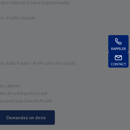
rrière tribord) & carré transformable
s- 4 salles de bain
RAPPELER
ck audio Fusion - 4 HP carre et cockpit
CONTACT
les cabines
ins de soleil pont et roof
ttes pont eau chaude/froide
Demandez un devis