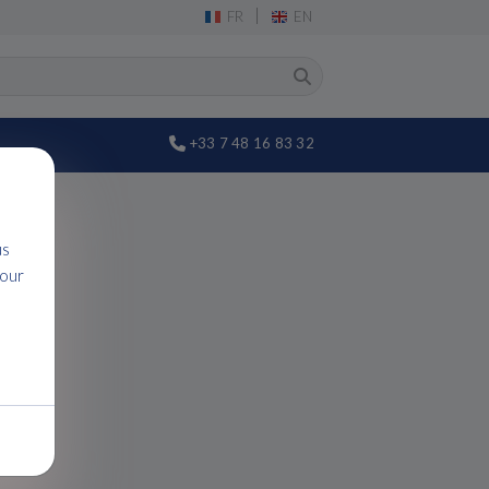
|
FR
EN
+33 7 48 16 83 32
AN
us
N 43
pour