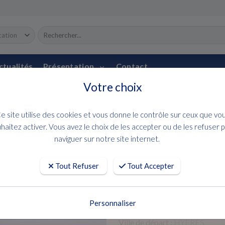
ctualités
Présentation
Contact
Votre choix
LOCATION BATEAU
CATAMAR
e site utilise des cookies et vous donne le contrôle sur ceux que vo
Location LAGOO
haitez activer. Vous avez le choix de les accepter ou de les refuser 
naviguer sur notre site internet.
2025
Tout Refuser
Tout Accepter
NOUVEAUTE 2025!
Demandez un devis
Personnaliser
Ville de départ :
HYERES