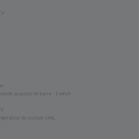
CV
ar
ande au poste de barre - 1 winch
CV
frigérateur de cockpit 144L