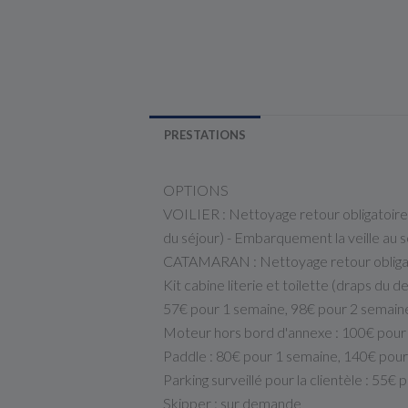
PRESTATIONS
OPTIONS
VOILIER : Nettoyage retour obligatoire 
du séjour) - Embarquement la veille au s
CATAMARAN : Nettoyage retour obligatoi
Kit cabine literie et toilette (draps du d
57€ pour 1 semaine, 98€ pour 2 semaine
Moteur hors bord d'annexe : 100€ pour
Paddle : 80€ pour 1 semaine, 140€ pou
Parking surveillé pour la clientèle : 55€
Skipper : sur demande