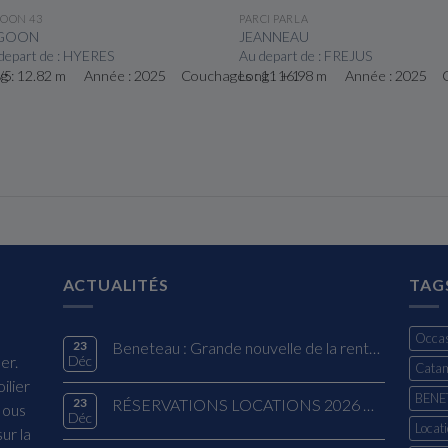
VOIR LE BATEAU
VOIR LE BATEAU
OON 43
PARCI PARLA
GOON
JEANNEAU
depart de : HYERES
Au depart de : FREJUS
/5
g : 12.82 m Année : 2025 Couchages : 11 + 1
Long : 16.98 m Année : 2025 C
ACTUALITÉS
TAG
Occas
23
Beneteau : Grande nouvelle de la rentrée !
er.
Déc
Cata
ilier
BENE
23
RÉSERVATIONS LOCATIONS 2026 OFFRE EXCLUSIVE
Nous
Déc
Locati
ur la