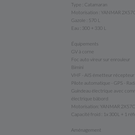
Type : Catamaran
Motorisation : YANMAR 2X57
Gazole : 570 L
Eau : 300 + 330 L
Équipements
GV à corne
Foc auto vireur sur enrouleur
Bimini
VHF - AIS émetteur récepteur
Pilote automatique - GPS - Rad
Guindeau électrique avec comm
électrique bâbord
Motorisation: YANMAR 2X57
Capacité froid : 1x 300L + 1 ré
Aménagement