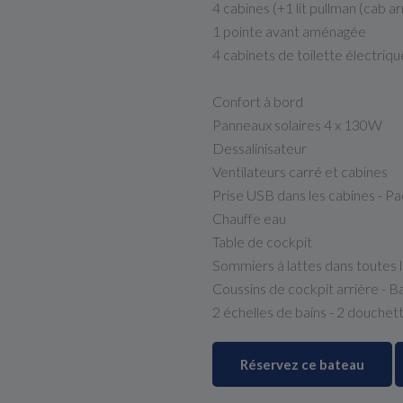
4 cabines (+1 lit pullman (cab a
1 pointe avant aménagée
4 cabinets de toilette électrique
Confort à bord
Panneaux solaires 4 x 130W
Dessalinisateur
Ventilateurs carré et cabines
Prise USB dans les cabines - Pa
Chauffe eau
Table de cockpit
Sommiers à lattes dans toutes 
Coussins de cockpit arrière - Ba
2 échelles de bains - 2 douche
Réservez ce bateau