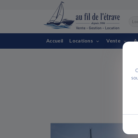
Accueil
Locations
Vente
A
C
sou