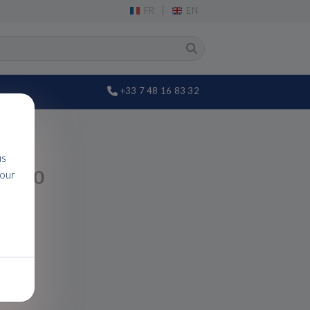
|
FR
EN
+33 7 48 16 83 32
us
R 390
pour