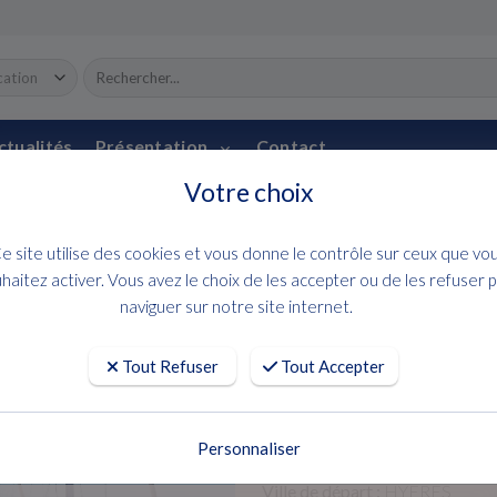
ctualités
Présentation
Contact
Votre choix
LOCATION BATEAU
VOILIER
e site utilise des cookies et vous donne le contrôle sur ceux que vo
Location DUFOU
haitez activer. Vous avez le choix de les accepter ou de les refuser 
naviguer sur notre site internet.
"GALLIVANT" - 2022
Tout Refuser
Tout Accepter
Demandez un devis
Personnaliser
Ville de départ :
HYERES