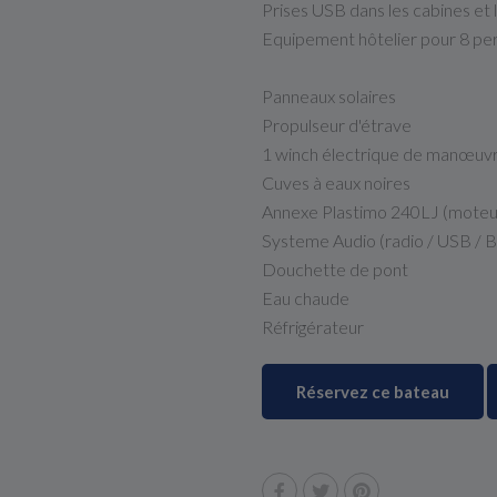
Prises USB dans les cabines et 
Equipement hôtelier pour 8 pers
Panneaux solaires
Propulseur d'étrave
1 winch électrique de manœuvr
Cuves à eaux noires
Annexe Plastimo 240LJ (moteur
Systeme Audio (radio / USB / 
Douchette de pont
Eau chaude
Réfrigérateur
Réservez ce bateau