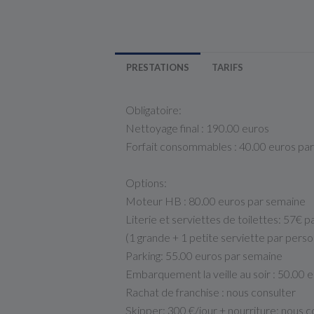
PRESTATIONS
TARIFS
Obligatoire:
Nettoyage final : 190.00 euros
Forfait consommables : 40.00 euros pa
Options:
Moteur HB : 80.00 euros par semaine
Literie et serviettes de toilettes: 57€ pa
(1 grande + 1 petite serviette par pers
Parking: 55.00 euros par semaine
Embarquement la veille au soir : 50.00 
Rachat de franchise : nous consulter
Skipper: 300 €/jour + nourriture: nous c