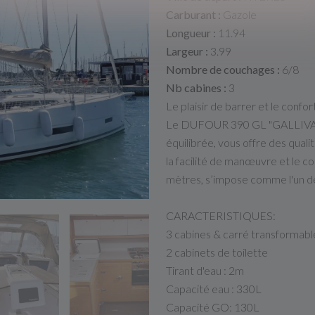
Carburant :
Gazole
Longueur :
11.94
Largeur :
3.99
Nombre de couchages :
6/8
Nb cabines :
3
Le plaisir de barrer et le confort
Le DUFOUR 390 GL "GALLIVANT
équilibrée, vous offre des qual
la facilité de manœuvre et le co
mètres, s’impose comme l'un des
CARACTERISTIQUES:
3 cabines & carré transformabl
2 cabinets de toilette
Tirant d'eau : 2m
Capacité eau : 330L
Capacité GO: 130L