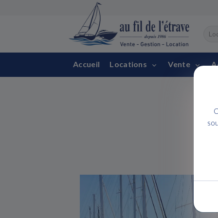
Accueil
Locations
Vente
A
C
sou