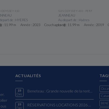
VOIR LE BATEAU
VOIR LE BATEAU
 ODYSSEY 410
SUN ODYSSEY 410 - PERF
ANNEAU
JEANNEAU
depart de : HYERES
Au depart de : Hyères
5
g : 11.99 m Année : 2023 Couchages : 8
Long : 11.99 m Année : 2019 C
ACTUALITÉS
TAG
Occas
23
Beneteau : Grande nouvelle de la rentrée !
er.
Déc
Cata
ilier
BENE
23
RÉSERVATIONS LOCATIONS 2026 OFFRE EXCLUSIVE
Nous
Déc