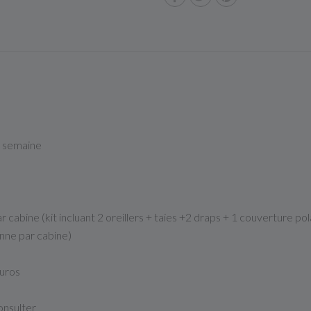
r semaine
r cabine (kit incluant 2 oreillers + taies +2 draps + 1 couverture pol
onne par cabine)
euros
onsulter