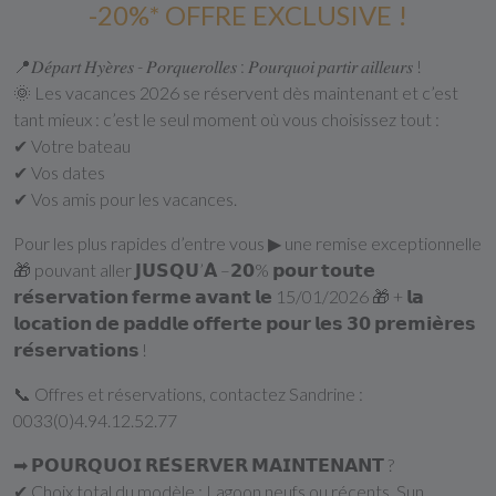
-20%* OFFRE EXCLUSIVE !
📍𝐷𝑒́𝑝𝑎𝑟𝑡 𝐻𝑦𝑒̀𝑟𝑒𝑠 - 𝑃𝑜𝑟𝑞𝑢𝑒𝑟𝑜𝑙𝑙𝑒𝑠 : 𝑃𝑜𝑢𝑟𝑞𝑢𝑜𝑖 𝑝𝑎𝑟𝑡𝑖𝑟 𝑎𝑖𝑙𝑙𝑒𝑢𝑟𝑠 !
🌞 Les vacances 2026 se réservent dès maintenant et c’est
tant mieux : c’est le seul moment où vous choisissez tout :
✔ Votre bateau
✔ Vos dates
✔ Vos amis pour les vacances.
Pour les plus rapides d’entre vous ▶ une remise exceptionnelle
🎁 pouvant aller 𝗝𝗨𝗦𝗤𝗨’𝗔̀ –𝟮𝟬% 𝗽𝗼𝘂𝗿 𝘁𝗼𝘂𝘁𝗲
𝗿𝗲́𝘀𝗲𝗿𝘃𝗮𝘁𝗶𝗼𝗻 𝗳𝗲𝗿𝗺𝗲 𝗮𝘃𝗮𝗻𝘁 𝗹𝗲 15/01/2026 🎁 + 𝗹𝗮
𝗹𝗼𝗰𝗮𝘁𝗶𝗼𝗻 𝗱𝗲 𝗽𝗮𝗱𝗱𝗹𝗲 𝗼𝗳𝗳𝗲𝗿𝘁𝗲 𝗽𝗼𝘂𝗿 𝗹𝗲𝘀 𝟯𝟬 𝗽𝗿𝗲𝗺𝗶𝗲̀𝗿𝗲𝘀
𝗿𝗲́𝘀𝗲𝗿𝘃𝗮𝘁𝗶𝗼𝗻𝘀 !
📞 Offres et réservations, contactez Sandrine :
0033(0)4.94.12.52.77
➡ 𝗣𝗢𝗨𝗥𝗤𝗨𝗢𝗜 𝗥𝗘́𝗦𝗘𝗥𝗩𝗘𝗥 𝗠𝗔𝗜𝗡𝗧𝗘𝗡𝗔𝗡𝗧 ?
✔ Choix total du modèle : Lagoon neufs ou récents, Sun