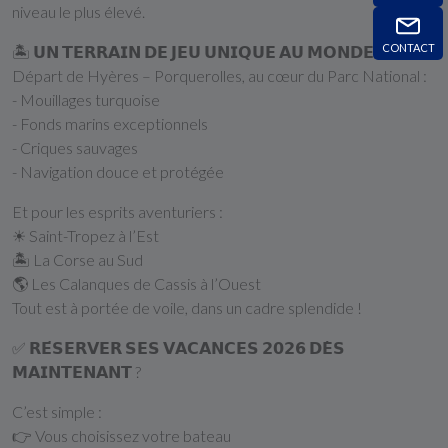
niveau le plus élevé.
CONTACT
🏝 𝗨𝗡 𝗧𝗘𝗥𝗥𝗔𝗜𝗡 𝗗𝗘 𝗝𝗘𝗨 𝗨𝗡𝗜𝗤𝗨𝗘 𝗔𝗨 𝗠𝗢𝗡𝗗𝗘
Départ de Hyères – Porquerolles, au cœur du Parc National :
- Mouillages turquoise
- Fonds marins exceptionnels
- Criques sauvages
- Navigation douce et protégée
Et pour les esprits aventuriers :
☀ Saint-Tropez à l’Est
🏝 La Corse au Sud
🌎 Les Calanques de Cassis à l’Ouest
Tout est à portée de voile, dans un cadre splendide !
✅ 𝗥𝗘́𝗦𝗘𝗥𝗩𝗘𝗥 𝗦𝗘𝗦 𝗩𝗔𝗖𝗔𝗡𝗖𝗘𝗦 𝟮𝟬𝟮𝟲 𝗗𝗘̀𝗦
𝗠𝗔𝗜𝗡𝗧𝗘𝗡𝗔𝗡𝗧 ?
C’est simple :
👉 Vous choisissez votre bateau