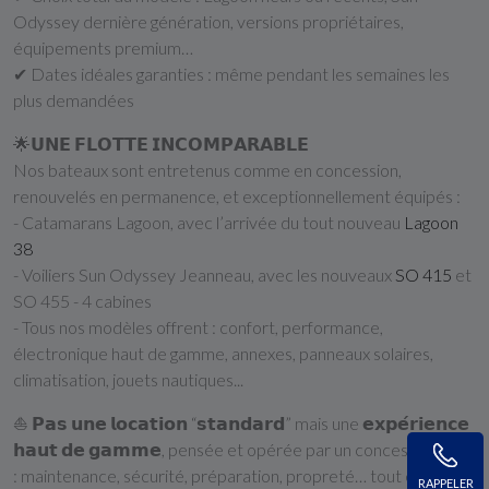
Odyssey dernière génération, versions propriétaires,
équipements premium…
✔ Dates idéales garanties : même pendant les semaines les
plus demandées
🌟𝗨𝗡𝗘 𝗙𝗟𝗢𝗧𝗧𝗘 𝗜𝗡𝗖𝗢𝗠𝗣𝗔𝗥𝗔𝗕𝗟𝗘
Nos bateaux sont entretenus comme en concession,
renouvelés en permanence, et exceptionnellement équipés :
- Catamarans Lagoon, avec l’arrivée du tout nouveau
Lagoon
38
- Voiliers Sun Odyssey Jeanneau, avec les nouveaux
SO 415
et
SO 455 - 4 cabines
- Tous nos modèles offrent : confort, performance,
électronique haut de gamme, annexes, panneaux solaires,
climatisation, jouets nautiques...
⛵ 𝗣𝗮𝘀 𝘂𝗻𝗲 𝗹𝗼𝗰𝗮𝘁𝗶𝗼𝗻 “𝘀𝘁𝗮𝗻𝗱𝗮𝗿𝗱” mais une 𝗲𝘅𝗽𝗲́𝗿𝗶𝗲𝗻𝗰𝗲
𝗵𝗮𝘂𝘁 𝗱𝗲 𝗴𝗮𝗺𝗺𝗲, pensée et opérée par un concessionnaire
: maintenance, sécurité, préparation, propreté… tout est au
RAPPELER