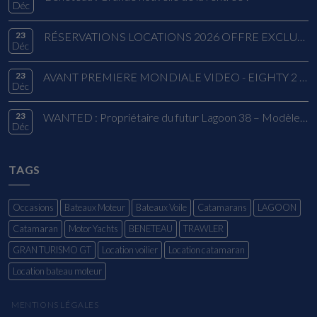
Déc
23
RÉSERVATIONS LOCATIONS 2026 OFFRE EXCLUSIVE
Déc
23
AVANT PREMIERE MONDIALE VIDEO - EIGHTY 2 LAGOON
Déc
23
WANTED : Propriétaire du futur Lagoon 38 – Modèle 2026
Déc
TAGS
Occasions
Bateaux Moteur
Bateaux Voile
Catamarans
LAGOON
Catamaran
Motor Yachts
BENETEAU
TRAWLER
GRAN TURISMO GT
Location voilier
Location catamaran
Location bateau moteur
MENTIONS LÉGALES