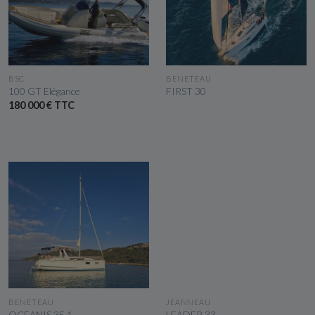
VOIR LE BATEAU
VOIR LE BATEAU
BSC
BENETEAU
100 GT Elégance
FIRST 30
180 000 € TTC
VOIR LE BATEAU
VOIR LE BATEAU
BENETEAU
JEANNEAU
OCEANIS 35.1
LEADER 33