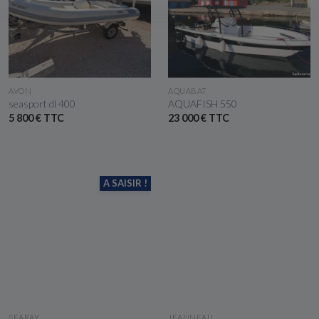
VOIR LE BATEAU
VOIR LE BATEAU
AVON
AQUABAT
seasport dl 400
AQUAFISH 550
5 800 € TTC
23 000 € TTC
A SAISIR !
VOIR LE BATEAU
VOIR LE BATEAU
SEARAY
JEANNEAU